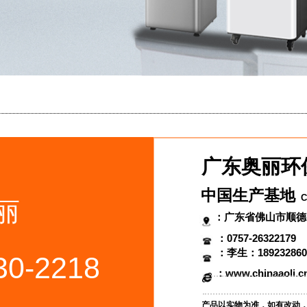
广东奥丽
中国生产基
奥丽
：广东省佛山市
：0757-26322
线
：李生：18923
930-2218
：www.chinaao